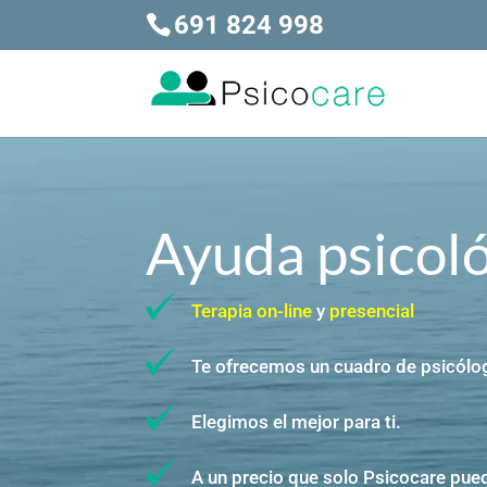
691 824 998
Reproductor
de
vídeo
Ayuda psicoló
Terapia on-line
y
presencial
Te ofrecemos un cuadro de psicól
Elegimos el mejor para ti.
A un precio que solo Psicocare pued